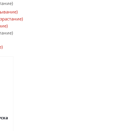
тание)
бывание)
зрастание)
ние)
тание)
е)
уска