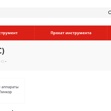
струмент
Прокат инструмента
)
-С)
 аппараты
 Линкор