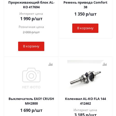
Прореживающий блок AL-
Ремень привода Comfort
KO 417694
38
1 350
р
/шт
Интернет цена
1 990
р
/шт
Розничная цена
В корзину
2 000
р
/шт
В корзину
Выключатель EASY CRUSH
Коленвал AL-KO FLA 144
MH2800
412462
1 690
р
/шт
Интернет цена
3 185
р
/шт