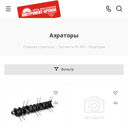
Аэраторы
Главная страница
-
Запчасти AL-KO
-
Аэраторы
Фильтр