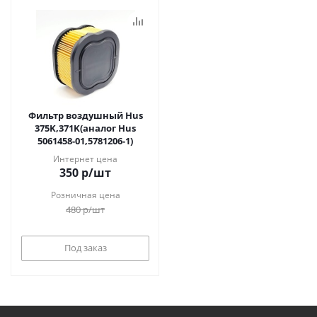
Фильтр воздушный Hus
375K,371K(аналог Hus
5061458-01,5781206-1)
Интернет цена
350
р
/шт
Розничная цена
480
р
/шт
Под заказ