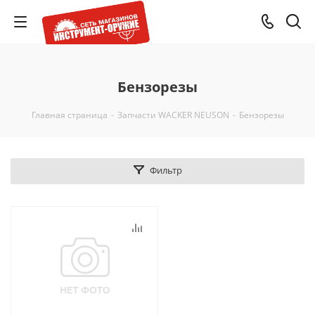
Бензорезы
Главная страница
-
Запчасти WACKER NEUSON
-
Бензорезы
Фильтр