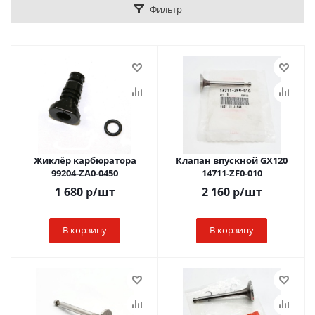
Фильтр
Жиклёр карбюратора
Клапан впускной GX120
99204-ZA0-0450
14711-ZF0-010
1 680
р
/шт
2 160
р
/шт
В корзину
В корзину