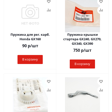
Пружина для рег. карб.
Пружина крышки
Honda GX160
стартера GX240, GX270,
GX340, GX390
90
р
/шт
750
р
/шт
В корзину
В корзину