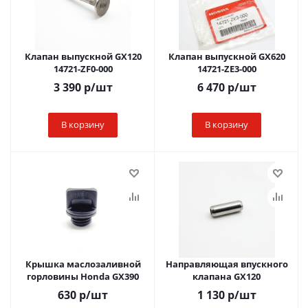
Клапан выпускной GX120
Клапан выпускной GX620
14721-ZF0-000
14721-ZE3-000
3 390
р
/шт
6 470
р
/шт
В корзину
В корзину
Крышка маслозаливной
Направляющая впускного
горловины Honda GX390
клапана GX120
630
р
/шт
1 130
р
/шт