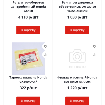
Регулятор оборотов
Рычаг регулировки
центробежный Honda
оборотов HONDA GX120
GX160
16551-ZE0-010
4 110
р
/шт
1 030
р
/шт
В корзину
В корзину
Тарелка клапана Honda
Фильтр масляный Honda
GX390 QA4*
690 15400-RTA-004
322
р
/шт
1 220
р
/шт
В корзину
В корзину