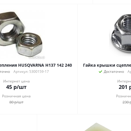
епления HUSQVARNA H137 142 240
Гайка крышки сцепл
точно
Артикул: 5300159-17
Достаточно
А
Интернет цена
Интерн
45
р
/шт
201
Розничная цена
Розничн
80
р
/шт
230