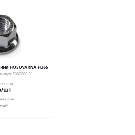
ения HUSQVARNA H365
ртикул: 5032200-01
ет цена
р
/шт
ая цена
р
/шт