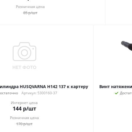
Розничная цена
85
р
/шт
илиндра HUSQVARNA H142 137 к картеру
Винт натяжени
остаточно
Артикул: 5300160-37
Достат
Интернет цена
144
р
/шт
Розничная цена
170
р
/шт