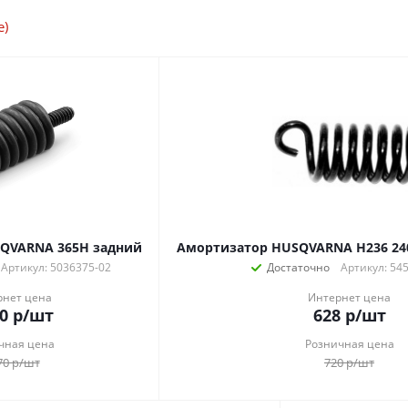
е)
QVARNA 365Н задний
Амортизатор HUSQVARNA H236 24
Артикул: 5036375-02
Достаточно
Артикул: 54
рнет цена
Интернет цена
0
р
/шт
628
р
/шт
чная цена
Розничная цена
70
р
/шт
720
р
/шт