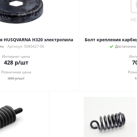
ия HUSQVARNA H320 электропила
Болт крепления карбю
ло
Артикул: 5080427-06
Достаточно
Интернет цена
Инт
428
р
/шт
7
Розничная цена
Розн
490
р
/шт
1