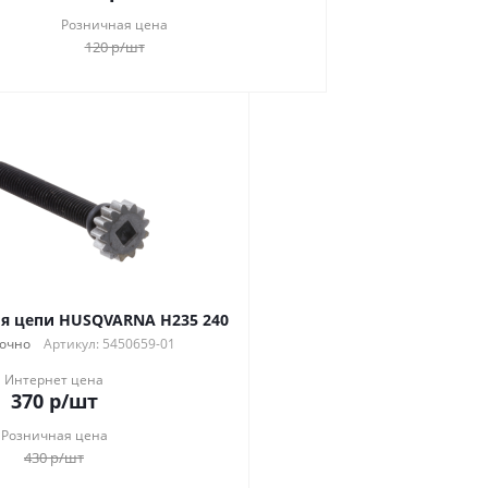
Розничная цена
120
р
/шт
я цепи HUSQVARNA H235 240
очно
Артикул: 5450659-01
Интернет цена
370
р
/шт
Розничная цена
430
р
/шт