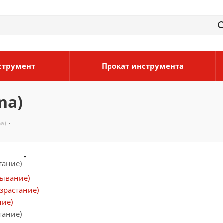
струмент
Прокат инструмента
na)
a)
тание)
бывание)
зрастание)
ние)
тание)