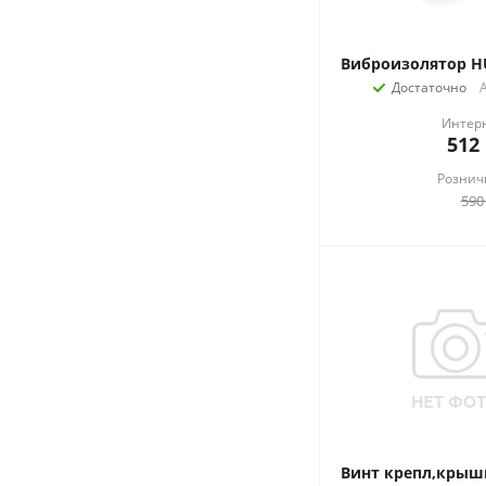
Виброизолятор H
Достаточно
Интер
512
Рознич
590
Винт крепл,крыш