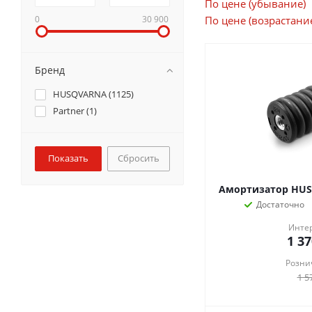
По цене (убывание)
0
30 900
По цене (возрастани
Бренд
HUSQVARNA (
1125
)
Partner (
1
)
Сбросить
Амортизатор HUS
Достаточно
Инте
1 37
Розни
1 5