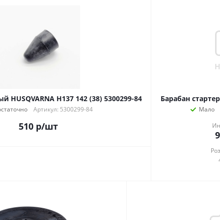
й HUSQVARNA H137 142 (38) 5300299-84
Барабан старте
остаточно
Артикул: 5300299-84
Мало
510
р
/шт
Ин
9
Ро