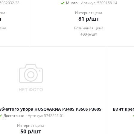
 5032032-28
Много
Артикул: 5300158-14
ена
Интернет цена
т
81
р
/шт
ена
Розничная цена
100
р
/шт
убчатого упора HUSQVARNA P340S P350S P360S
Винт кре
Достаточно
Артикул: 5742225-01
Интернет цена
50
р
/шт