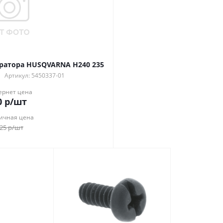
ратора HUSQVARNA H240 235
Артикул: 5450337-01
ернет цена
0
р
/шт
ичная цена
25
р
/шт