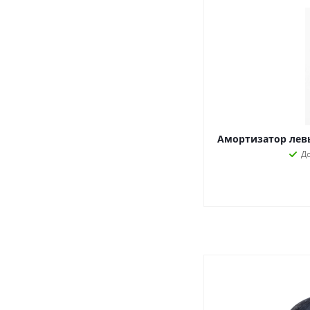
Амортизатор левы
Д