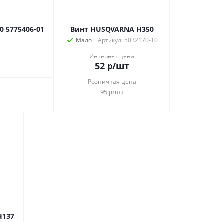
 5775406-01
Винт HUSQVARNA H350
1
Мало
Артикул: 5032170-10
Интернет цена
52
р
/шт
Розничная цена
95
р
/шт
H137