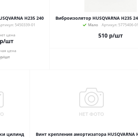
USQVARNA H235 240
Виброизолятор HUSQVARNA H235 240
Артикул: 5450339-01
Мало
Артикул: 5775406-0
510
р
/шт
нет цена
р
/шт
ная цена
р
/шт
ки цилинд
Винт крепления амортизатора HUSQVARNA 