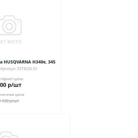
ра HUSQVARNA H340e, 345
Артикул: 5374232-01
тернет цена
00
р
/шт
зничная цена
1 030
р
/шт