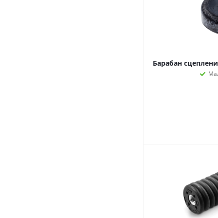
Барабан сцеплен
Ма