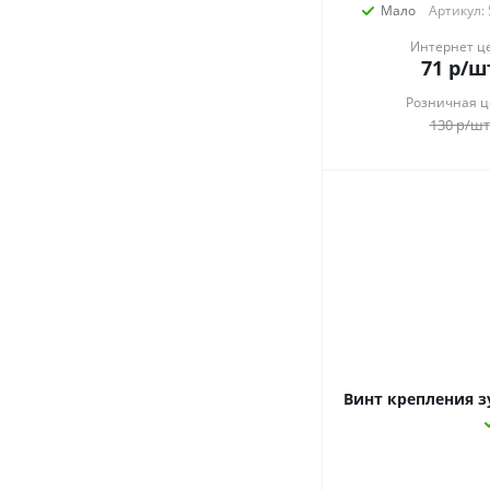
Мало
Артикул:
Интернет ц
71
р
/ш
Розничная ц
130
р
/шт
Винт крепления з