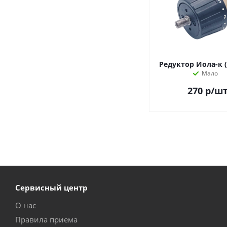
Редуктор Иола-к (
Мало
270
р
/ш
Сервисный центр
О нас
Правила приема