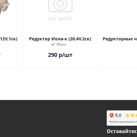
12V,1ск)
Редуктор Иола-к (20,4V,2ск)
Редукторные ча
Мало
т
290
р
/шт
Оставайтес