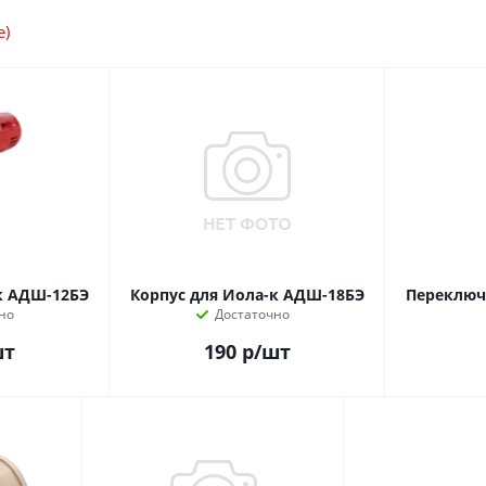
е)
к АДШ-12БЭ
Корпус для Иола-к АДШ-18БЭ
Переключа
но
Достаточно
шт
190
р
/шт