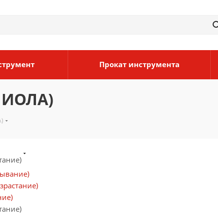
струмент
Прокат инструмента
 ИОЛА)
А)
тание)
бывание)
зрастание)
ние)
тание)