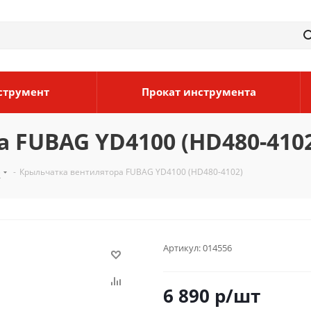
струмент
Прокат инструмента
 FUBAG YD4100 (HD480-410
)
-
Крыльчатка вентилятора FUBAG YD4100 (HD480-4102)
Артикул:
014556
6 890
р
/шт